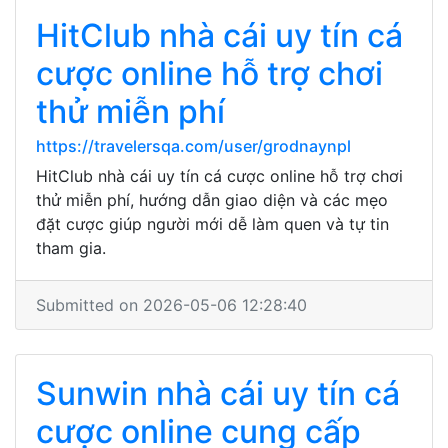
HitClub nhà cái uy tín cá
cược online hỗ trợ chơi
thử miễn phí
https://travelersqa.com/user/grodnaynpl
HitClub nhà cái uy tín cá cược online hỗ trợ chơi
thử miễn phí, hướng dẫn giao diện và các mẹo
đặt cược giúp người mới dễ làm quen và tự tin
tham gia.
Submitted on 2026-05-06 12:28:40
Sunwin nhà cái uy tín cá
cược online cung cấp