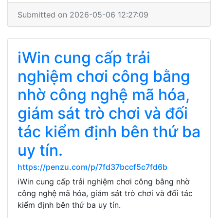
Submitted on 2026-05-06 12:27:09
iWin cung cấp trải
nghiệm chơi công bằng
nhờ công nghệ mã hóa,
giám sát trò chơi và đối
tác kiểm định bên thứ ba
uy tín.
https://penzu.com/p/7fd37bccf5c7fd6b
iWin cung cấp trải nghiệm chơi công bằng nhờ
công nghệ mã hóa, giám sát trò chơi và đối tác
kiểm định bên thứ ba uy tín.