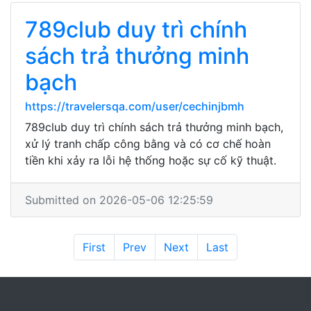
789club duy trì chính
sách trả thưởng minh
bạch
https://travelersqa.com/user/cechinjbmh
789club duy trì chính sách trả thưởng minh bạch,
xử lý tranh chấp công bằng và có cơ chế hoàn
tiền khi xảy ra lỗi hệ thống hoặc sự cố kỹ thuật.
Submitted on 2026-05-06 12:25:59
First
Prev
Next
Last