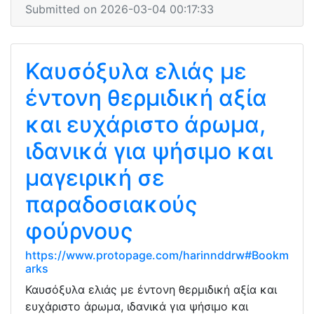
Submitted on 2026-03-04 00:17:33
Καυσόξυλα ελιάς με
έντονη θερμιδική αξία
και ευχάριστο άρωμα,
ιδανικά για ψήσιμο και
μαγειρική σε
παραδοσιακούς
φούρνους
https://www.protopage.com/harinnddrw#Bookm
arks
Καυσόξυλα ελιάς με έντονη θερμιδική αξία και
ευχάριστο άρωμα, ιδανικά για ψήσιμο και