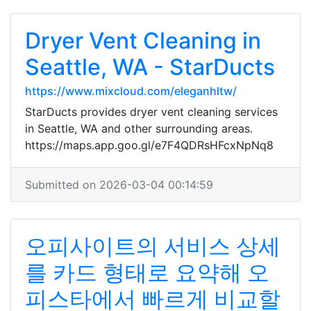
Dryer Vent Cleaning in
Seattle, WA - StarDucts
https://www.mixcloud.com/eleganhltw/
StarDucts provides dryer vent cleaning services
in Seattle, WA and other surrounding areas.
https://maps.app.goo.gl/e7F4QDRsHFcxNpNq8
Submitted on 2026-03-04 00:14:59
오피사이트의 서비스 상세
를 카드 형태로 요약해 오
피스타에서 빠르게 비교할