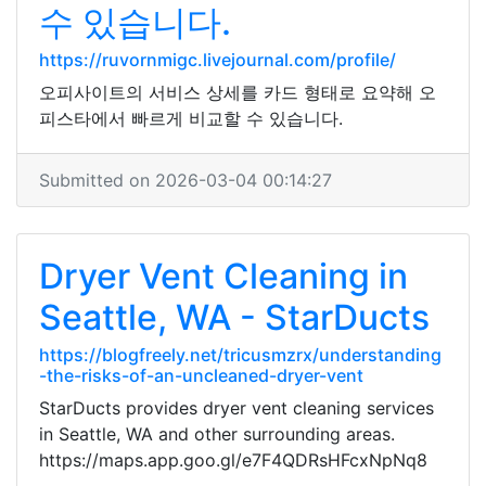
수 있습니다.
https://ruvornmigc.livejournal.com/profile/
오피사이트의 서비스 상세를 카드 형태로 요약해 오
피스타에서 빠르게 비교할 수 있습니다.
Submitted on 2026-03-04 00:14:27
Dryer Vent Cleaning in
Seattle, WA - StarDucts
https://blogfreely.net/tricusmzrx/understanding
-the-risks-of-an-uncleaned-dryer-vent
StarDucts provides dryer vent cleaning services
in Seattle, WA and other surrounding areas.
https://maps.app.goo.gl/e7F4QDRsHFcxNpNq8