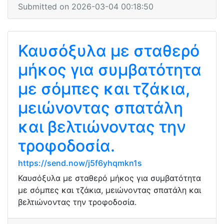
Submitted on 2026-03-04 00:18:50
Καυσόξυλα με σταθερό
μήκος για συμβατότητα
με σόμπες και τζάκια,
μειώνοντας σπατάλη
και βελτιώνοντας την
τροφοδοσία.
https://send.now/j5f6yhqmkn1s
Καυσόξυλα με σταθερό μήκος για συμβατότητα
με σόμπες και τζάκια, μειώνοντας σπατάλη και
βελτιώνοντας την τροφοδοσία.