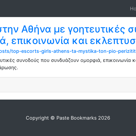
H
στην Αθήνα με γοητευτικές 
ά, επικοινωνία και εκλεπτυ
sts/top-escorts-girls-athens-ta-mystika-ton-pio-perizit
υτικές συνοδούς που συνδυάζουν ομορφιά, επικοινωνία κ
άρωσης.
Copyright © Paste Bookmarks 2026