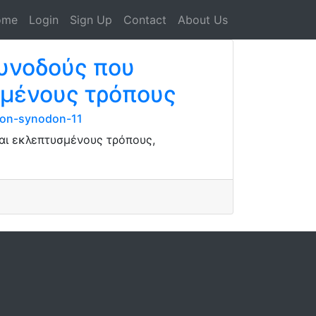
ome
Login
Sign Up
Contact
About Us
συνοδούς που
σμένους τρόπους
iton-synodon-11
αι εκλεπτυσμένους τρόπους,